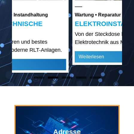
Wartung • Reparatur • Instandhaltung
Wa
ELEKTROINSTALLATION
M
R
Von der Steckdose bis zum Schaltschrank
Mo
Elektrotechnik aus Meisterhand.
.
Fa
Weiterlesen
W
Adresse